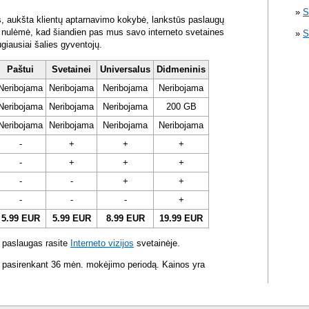
S
s, aukšta klientų aptarnavimo kokybė, lankstūs paslaugų
ra nulėmė, kad šiandien pas mus savo interneto svetaines
S
ugiausiai šalies gyventojų.
Paštui
Svetainei
Universalus
Didmeninis
Neribojama
Neribojama
Neribojama
Neribojama
Neribojama
Neribojama
Neribojama
200 GB
Neribojama
Neribojama
Neribojama
Neribojama
-
+
+
+
-
+
+
+
-
-
+
+
-
-
-
+
5.99 EUR
5.99 EUR
8.99 EUR
19.99 EUR
 paslaugas rasite
Interneto vizijos
svetainėje.
 pasirenkant 36 mėn. mokėjimo periodą. Kainos yra