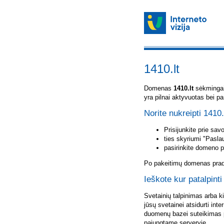
1410.lt
Domenas
1410.lt
sėkmingai 
yra pilnai aktyvuotas bei p
Norite nukreipti 1410.
Prisijunkite prie sa
ties skyriumi "Pasla
pasirinkite domeno 
Po pakeitimų domenas pradė
Ieškote kur patalpinti
Svetainių talpinimas arba k
jūsų svetainei atsidurti inte
duomenų bazei suteikimas p
pajungtame serveryje.