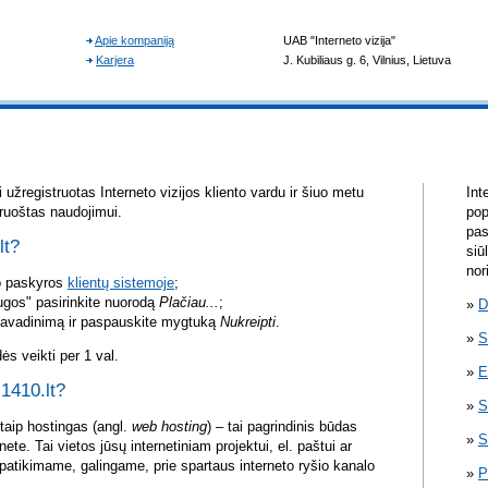
užregistruotas Interneto vizijos kliento vardu ir šiuo metu
Int
aruoštas naudojimui.
pop
pas
lt?
siū
nor
vo paskyros
klientų sistemoje
;
ugos" pasirinkite nuorodą
Plačiau...
;
D
pavadinimą ir paspauskite mygtuką
Nukreipti
.
S
s veikti per 1 val.
E
 1410.lt?
S
itaip hostingas (angl.
web hosting
) – tai pagrindinis būdas
S
rnete. Tai vietos jūsų internetiniam projektui, el. paštui ar
atikimame, galingame, prie spartaus interneto ryšio kanalo
P