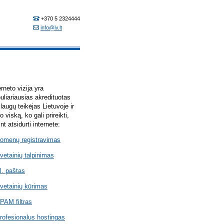
erneto vizija yra
uliariausias akredituotas
laugų teikėjas Lietuvoje ir
lo viską, ko gali prireikti,
int atsidurti internete:
omenų registravimas
vetainių talpinimas
l. paštas
vetainių kūrimas
PAM filtras
rofesionalus hostingas