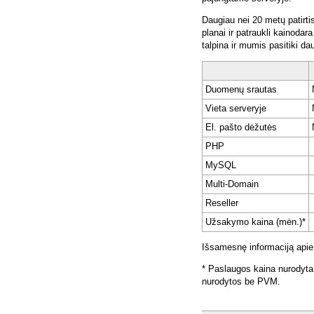
Daugiau nei 20 metų patirti
planai ir patraukli kainoda
talpina ir mumis pasitiki da
Duomenų srautas
Vieta serveryje
El. pašto dėžutės
PHP
MySQL
Multi-Domain
Reseller
Užsakymo kaina (mėn.)*
Išsamesnę informaciją apie
* Paslaugos kaina nurodyta
nurodytos be PVM.